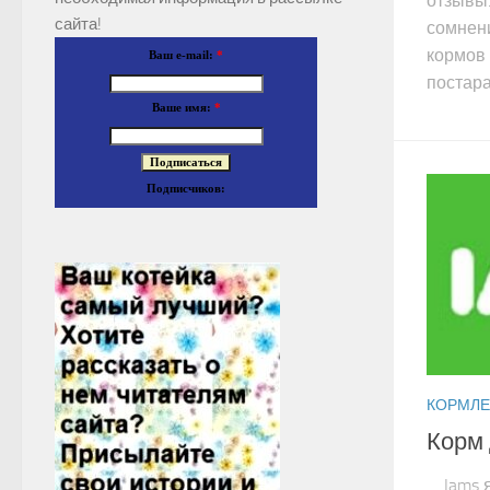
отзывы
сайта!
сомнен
кормов 
Ваш e-mail:
*
постара
Ваше имя:
*
Подписчиков:
КОРМЛЕ
Корм 
Iams я