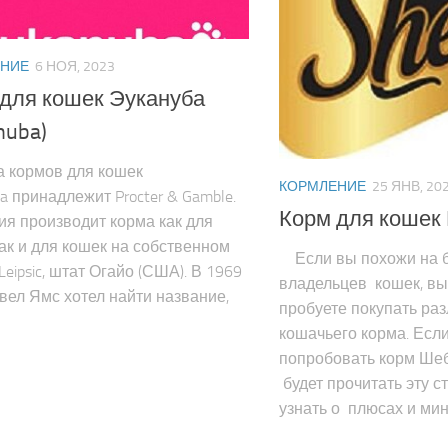
НИЕ
6 НОЯ, 2023
для кошек Эукануба
nuba)
кормов для кошек
КОРМЛЕНИЕ
25 ЯНВ, 20
a принадлежит Procter & Gamble.
Корм для кошек 
я производит корма как для
так и для кошек на собственном
Если вы похожи на 
Leipsic, штат Огайо (США). В 1969
владельцев кошек, вы
вел Ямс хотел найти название,
пробуете покупать ра
кошачьего корма. Есл
попробовать корм Шеб
будет прочитать эту с
узнать о плюсах и мину