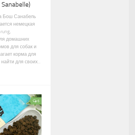
Sanabelle)
а Бош Санабель
имается немецкая
rung,
ля домашних
мов для собак и
агает корма для
найти для своих...
6