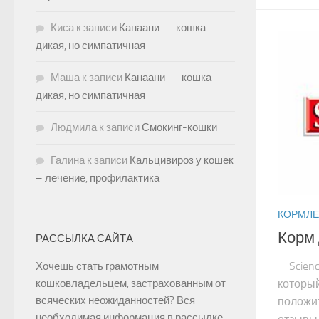
Киса
к записи
Канаани — кошка
дикая, но симпатичная
Маша
к записи
Канаани — кошка
дикая, но симпатичная
Людмила
к записи
Смокинг-кошки
Галина
к записи
Кальцивироз у кошек
– лечение, профилактика
КОРМЛЕ
Корм 
РАССЫЛКА САЙТА
Science
Хочешь стать грамотным
кошковладельцем, застрахованным от
который
всяческих неожиданностей? Вся
положит
необходимая информация в рассылке