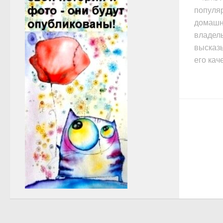
популя
домашн
владел
высказ
его кач