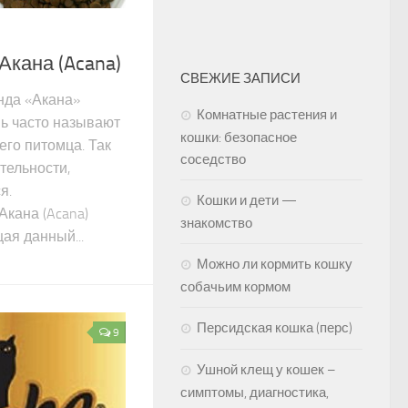
Акана (Acana)
СВЕЖИЕ ЗАПИСИ
да «Акана»
Комнатные растения и
ь часто называют
кошки: безопасное
его питомца. Так
соседство
тельности,
ся.
Кошки и дети —
Акана (Acana)
знакомство
ая данный...
Можно ли кормить кошку
собачьим кормом
Персидская кошка (перс)
9
Ушной клещ у кошек –
симптомы, диагностика,