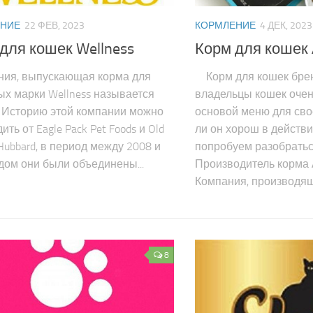
НИЕ
22 ФЕВ, 2023
КОРМЛЕНИЕ
4 ДЕК, 2023
для кошек Wellness
Корм для кошек 
ия, выпускающая корма для
Корм для кошек брен
х марки Wellness называется
владельцы кошек очен
. Историю этой компании можно
основой меню для сво
ить от Eagle Pack Pet Foods и Old
ли он хорош в действи
Hubbard, в период между 2008 и
попробуем разобрать
дом они были объединены...
Производитель корма 
Компания, производящ
8