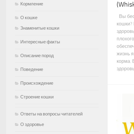
(Whis
Кормление
Вы бес
О кошке
кошки?
Знаменитые кошки
здоров
плохого
Интересные факты
обеспеч
жизнь 
Описание пород
корма. 
здоровь
Поведение
Происхождение
Строение кошки
Ответы на вопросы читателей
О здоровье