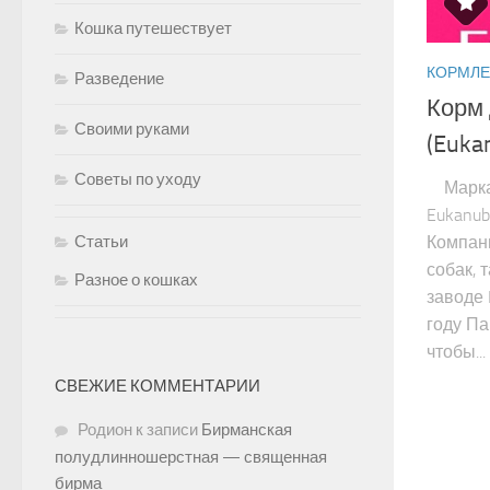
Кошка путешествует
КОРМЛЕ
Разведение
Корм 
Своими руками
(Euka
Советы по уходу
Марка 
Eukanub
Статьи
Компани
собак, 
Разное о кошках
заводе 
году Па
чтобы...
СВЕЖИЕ КОММЕНТАРИИ
Родион
к записи
Бирманская
полудлинношерстная — священная
бирма