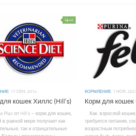
40
НИЕ
17 СЕН, 2014
КОРМЛЕНИЕ
7 НОЯ, 202
для кошек Хиллс (Hill’s)
Корм для кошек Ф
 Plan от Hill’s – корм для кошек,
Как взрослой кошке, 
 в равной мере получает как
требуется питание, с
ельные, так и отрицательные
возрастным потребнос