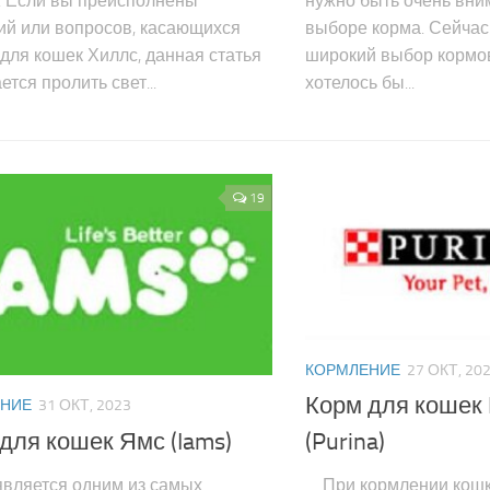
. Если вы преисполнены
нужно быть очень вн
ий или вопросов, касающихся
выборе корма. Сейчас
для кошек Хиллс, данная статья
широкий выбор кормов
ется пролить свет...
хотелось бы...
19
КОРМЛЕНИЕ
27 ОКТ, 20
Корм для кошек
НИЕ
31 ОКТ, 2023
для кошек Ямс (Iams)
(Purina)
вляется одним из самых
При кормлении кошк