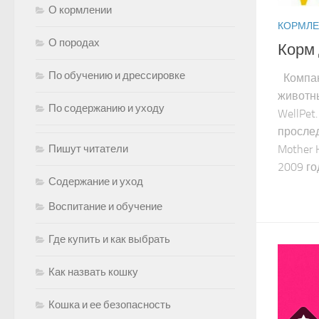
О кормлении
КОРМЛЕ
О породах
Корм 
По обучению и дрессировке
Компан
животны
По содержанию и уходу
WellPet
прослед
Mother 
Пишут читатели
2009 го
Содержание и уход
Воспитание и обучение
Где купить и как выбрать
Как назвать кошку
Кошка и ее безопасность