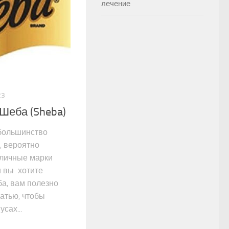
лечение
23
Шеба (Sheba)
большинство
, вероятно
зличные марки
и вы хотите
а, вам полезно
татью, чтобы
сах...