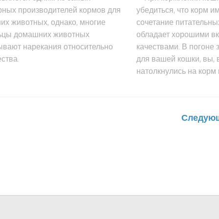
рных производителей кормов для
убедиться, что корм и
их животных, однако, многие
сочетание питательны
ьцы домашних животных
обладает хорошими в
ывают нарекания относительно
качествами. В погоне
ества.
для вашей кошки, вы,
натолкнулись на корм 
Следующ