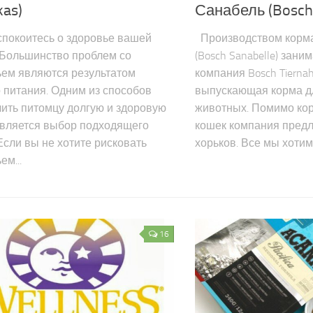
kas)
Санабель (Bosch 
покоитесь о здоровье вашей
Производством корм
 Большинство проблем со
(Bosch Sanabelle) зан
ьем являются результатом
компания Bosch Tiernah
 питания. Одним из способов
выпускающая корма д
ить питомцу долгую и здоровую
животных. Помимо кор
является выбор подходящего
кошек компания предл
Если вы не хотите рисковать
хорьков. Все мы хотим 
ем...
16