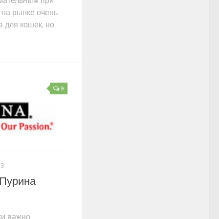
имательным при
 на рынке очень
 для кошек, но
9
23
 Пурина
и важно