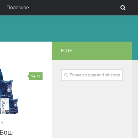
Полезное
ЕЩЁ
11
23
 Бош