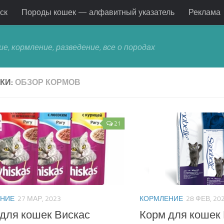
ск
Породы кошек — алфавитный указатель
Реклама
ие, кормление, разведение, все о породах
КИ:
ОБЗОР КОРМОВ
21
НИЕ
27 МАР, 2023
КОРМЛЕНИЕ
28 ФЕВ, 20
для кошек Вискас
Корм для кошек