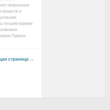
меет правильное
х веществ и
кусовыми
 за лучшим кормом
 возможно
марки Пурина...
ая страница →