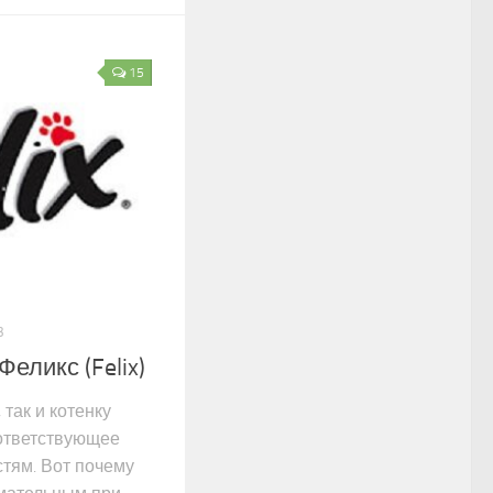
15
3
еликс (Felix)
так и котенку
оответствующее
тям. Вот почему