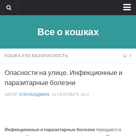
Главная
Все о кошках
Обратная связь
Клички
Быстрый поиск
КОШКА И ЕЕ БЕЗОПАСНОСТЬ
3
Породы кошек — алфавитный указатель
Опасности на улице. Инфекционные и
Реклама
паразитарные болезни
Полезное
АВТОР:
ЕЛЕНА(АДМИН)
· 24 СЕНТЯБРЯ, 2012
Инфекционные и паразитарные болезни
передаются