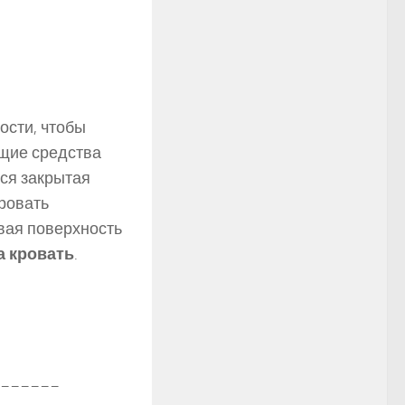
ости, чтобы
ющие средства
ся закрытая
кровать
вая поверхность
а кровать
.
______