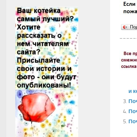
По
_____
и 
По
По
По