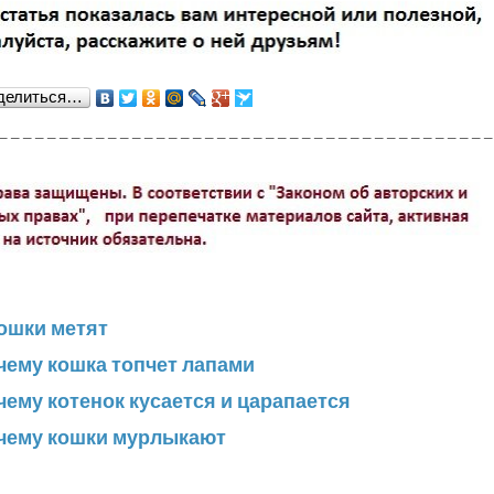
делиться…
_________________________________________
кошки метят
чему кошка топчет лапами
чему котенок кусается и царапается
чему кошки мурлыкают