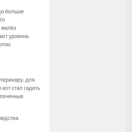
здо больше
это
х желёз
ают уровень
 этих
етеринару, для
 кот стал гадить
, почечные
редства.