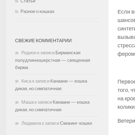
Статьи
Если в
Разное о кошках
шансов
синтет
вызыва
СВЕЖИЕ КОММЕНТАРИИ
стресс
Родион
к записи
Бирманская
фером
полудлинношерстная — священная
бирма
Киса
к записи
Канаани — кошка
Первое
дикая, но симпатичная
того, 
на кро
Маша
к записи
Канаани — кошка
колики 
дикая, но симпатичная
Ветери
Людмила
к записи
Смокинг-кошки