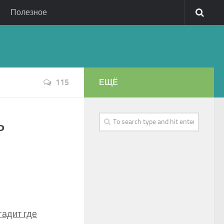
Полезное
115
ЕЩЁ
ь
гадит где