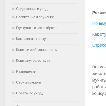
Содержание и уход
Реком
Воспитание и обучение
Почему
Где купить и как выбрать
Как от
Как назвать кошку
Стресс
Кошка и ее безопасность
Кошка путешествует
Возмож
Разведение
животн
мучить
Своими руками
работы
кошку 
Советы по уходу