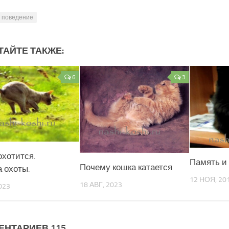
поведение
ТАЙТЕ ТАКЖЕ:
6
3
охотится.
Память и
Почему кошка катается
а охоты.
12 НОЯ, 20
18 АВГ, 2023
023
ЕНТАРИЕВ 115