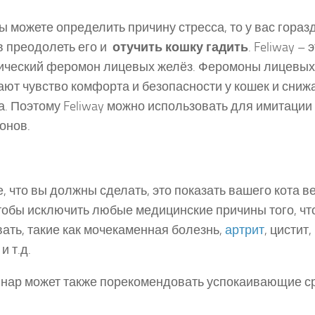
ы можете определить причину стресса, то у вас гора
 преодолеть его и
отучить кошку гадить
. Feliway – 
ический феромон лицевых желёз. Феромоны лицевы
ют чувство комфорта и безопасности у кошек и сниж
а. Поэтому Feliway можно использовать для имитации
онов.
, что вы должны сделать, это показать вашего кота в
чтобы исключить любые медицинские причины того, что
вать, такие как мочекаменная болезнь,
артрит
, цистит
и т.д.
нар может также порекомендовать успокаивающие с