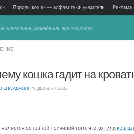
ск
Породы кошек — алфавитный указатель
Реклама
ие, кормление, разведение, все о породах
ЕНИЕ
ему кошка гадит на кроват
ЕЛЕНА(АДМИН)
· 16 ДЕКАБРЯ, 2023
с
является основной причиной того, что
кот или
кошка