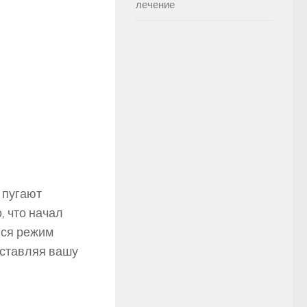
лечение
 пугают
, что начал
лся режим
оставляя вашу