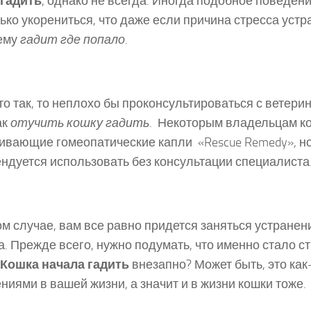
 гадить
, однако не всегда. Иногда подобное поведен
ько укорениться, что даже если причина стресса устр
ему
гадит где попало
.
то так, то неплохо бы проконсультироваться с ветери
ак
отучить кошку гадить
. Некоторым владельцам к
ивающие гомеопатические капли «Rescue Remedy», но
ндуется использовать без консультации специалиста
м случае, вам все равно придется заняться устране
а. Прежде всего, нужно подумать, что именно стало 
Кошка начала гадить
внезапно? Может быть, это как
ниями в вашей жизни, а значит и в жизни кошки тоже.