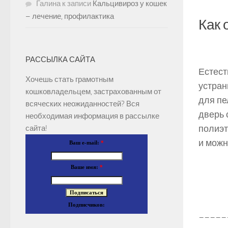
Галина
к записи
Кальцивироз у кошек
– лечение, профилактика
Как 
РАССЫЛКА САЙТА
Естест
Хочешь стать грамотным
устран
кошковладельцем, застрахованным от
для пе
всяческих неожиданностей? Вся
дверь 
необходимая информация в рассылке
полиэт
сайта!
и можн
Ваш e-mail:
*
Ваше имя:
*
Подписчиков:
_____