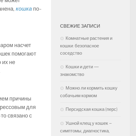
ие может
анена,
кошка
по-
СВЕЖИЕ ЗАПИСИ
Комнатные растения и
наром насчет
кошки: безопасное
ошек помогают
соседство
 их не
Кошки и дети —
.
знакомство
Можно ли кормить кошку
собачьим кормом
нием причины
стрессовым для
Персидская кошка (перс)
-то связано с
Ушной клещ у кошек –
симптомы, диагностика,