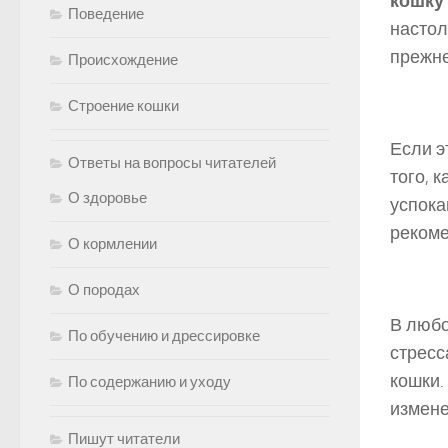
кошку
Поведение
настол
прежн
Происхождение
Строение кошки
Если э
Ответы на вопросы читателей
того, к
О здоровье
успока
рекоме
О кормлении
О породах
В любо
По обучению и дрессировке
стресс
кошки.
По содержанию и уходу
измене
Пишут читатели