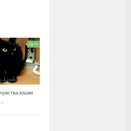
15
 чувства кошки
12