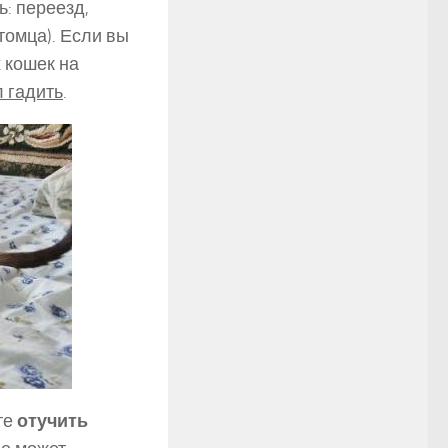
: переезд,
томца). Если вы
 кошек на
л гадить
.
те
отучить