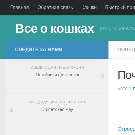
Главная
Обратная связь
Клички
Быстрый пои
Все о кошках
уход, содержан
СЛЕДИТЕ ЗА НАМИ:
ПОВЕД
СЛЕДУЮЩАЯ ПУБЛИКАЦИЯ
Поч
Ошейники для кошек
АВТОР:
ПРЕДЫДУЩАЯ ПУБЛИКАЦИЯ
Египетская мау
Стрес