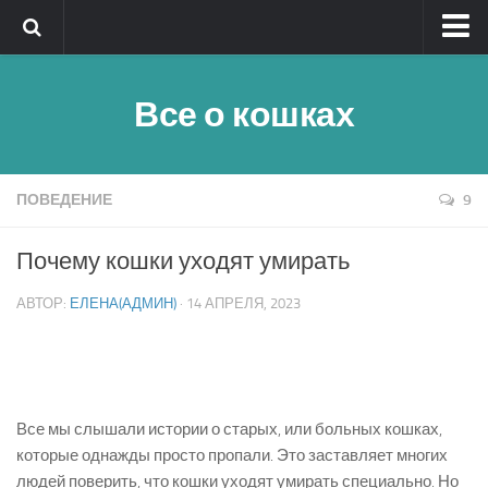
Главная
Все о кошках
Обратная связь
Клички
Быстрый поиск
ПОВЕДЕНИЕ
9
Породы кошек — алфавитный указатель
Почему кошки уходят умирать
Реклама
АВТОР:
ЕЛЕНА(АДМИН)
· 14 АПРЕЛЯ, 2023
Полезное
Все мы слышали истории о старых, или больных кошках,
которые однажды просто пропали. Это заставляет многих
людей поверить, что кошки уходят умирать специально. Но