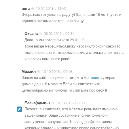
инга
15.01.2016 в 21:45
Вчера наш кот ушел на радугу( был с нами 16 лет) пусто и
одиноко глазами постоянно его ищу.
Оксана
03.02.2017 в 09:34
Дааа…а мы потеряли кота 29.01.17.
Тоже везде мерешиться,вижу хвостик,то скрип какой то.
Больно очень,они такие маленькие,а столько в них тепла
и любви к нам…они в раю!!!
Михаил
10.10.2016 в 00:46
Зашел на сайт, по причине того, что моя
кошка
умирает
дома в данный момент! Если вы считаете что
целесообразно ей помочь! То считайте про себя !!
Елена(админ)
10.10.2016 в 01:08
Похоже, вы считаете, что в статье речь идёт именно о
вашей кошке. Ваше состояние вполне понятно и
заслуживает сочувствия. Только давайте оставим
каждому владельцу животного право самостоятельно