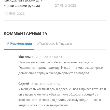
Как сделать домик для
кошки своими руками
27 ЯНВ, 2023
10 ЯНВ, 2023
КОММЕНТАРИЕВ 14
14 Комментарии
0 Trackbacks & Pingbacks
Максим
28.11.2015 в 00:53
Наш кот несколько раз сбегал, но мы его находили.
Главное, не терять надежду. И ещё — в многоквартирных
домах они в первую очередь прячутся в подвал.
Сергей
16.08.2016 в 18:57
У меня есть частный дом в деревне , вот я привёз котёнка и
он в первую же ночь убежал , уже обходил соседей , а
котёнка , вот не знаю что делать и к кому ходил — те не
видели или кот к ним не прибегал