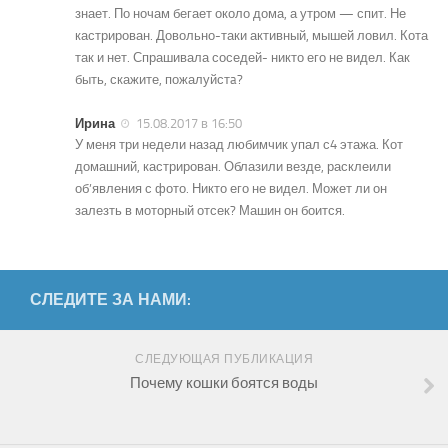
знает. По ночам бегает около дома, а утром — спит. Не
кастрирован. Довольно-таки активный, мышей ловил. Кота
так и нет. Спрашивала соседей- никто его не видел. Как
быть, скажите, пожалуйстa?
Ирина
15.08.2017 в 16:50
У меня три недели назад любимчик упал с4 этажа. Кот
домашний, кастрирован. Облазили везде, расклеили
об’явления с фото. Никто его не видел. Может ли он
залезть в моторный отсек? Машин он боится.
СЛЕДИТЕ ЗА НАМИ:
СЛЕДУЮЩАЯ ПУБЛИКАЦИЯ
Почему кошки боятся воды