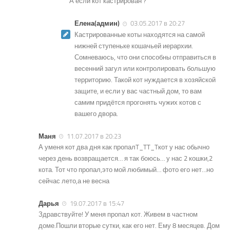
А если кот кастрирован ?
Елена(админ)
03.05.2017 в 20:27
Кастрированные коты находятся на самой
нижней ступеньке кошачьей иерархии.
Сомневаюсь, что они способны отправиться в
весенний загул или контролировать большую
территорию. Такой кот нуждается в хозяйской
защите, и если у вас частный дом, то вам
самим придётся прогонять чужих котов с
вашего двора.
Маня
11.07.2017 в 20:23
А уменя кот два дня как пропалT_TT_Tкот у нас обычно
через день возвращается… я так боюсь… у нас 2 кошки,2
кота. Тот что пропал,это мой любимый… фото его нет…но
сейчас лето,а не весна
Дарья
19.07.2017 в 15:47
Здравствуйте! У меня пропал кот. Живем в частном
доме.Пошли вторые сутки, как его нет. Ему 8 месяцев. Дом