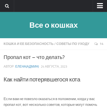
Главная
Все о кошках
Обратная связь
Клички
Быстрый поиск
КОШКА И ЕЕ БЕЗОПАСНОСТЬ
/
СОВЕТЫ ПО УХОДУ
14
Породы кошек — алфавитный указатель
Пропал кот – что делать?
Реклама
АВТОР:
ЕЛЕНА(АДМИН)
· 24 АВГУСТА, 2023
Полезное
Как найти потерявшегося кота
Если вам не повезло оказаться в положении, когда у вас
пропал кот
, вот несколько советов, которые могут помочь