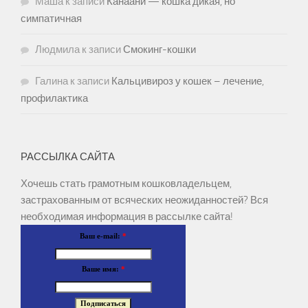
Маша
к записи
Канаани — кошка дикая, но
симпатичная
Людмила
к записи
Смокинг-кошки
Галина
к записи
Кальцивироз у кошек – лечение,
профилактика
РАССЫЛКА САЙТА
Хочешь стать грамотным кошковладельцем,
застрахованным от всяческих неожиданностей? Вся
необходимая информация в рассылке сайта!
Ваш e-mail:
*
Ваше имя:
*