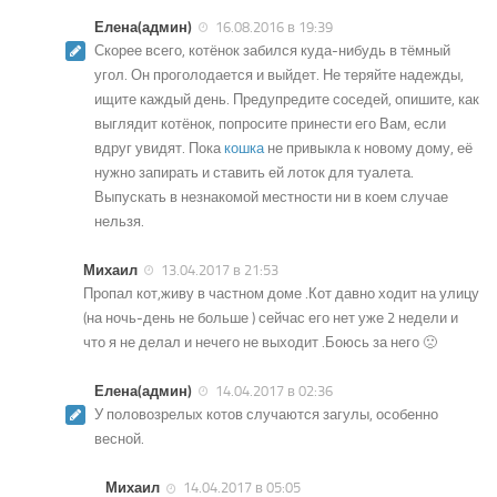
Елена(админ)
16.08.2016 в 19:39
Скорее всего, котёнок забился куда-нибудь в тёмный
угол. Он проголодается и выйдет. Не теряйте надежды,
ищите каждый день. Предупредите соседей, опишите, как
выглядит котёнок, попросите принести его Вам, если
вдруг увидят. Пока
кошка
не привыкла к новому дому, её
нужно запирать и ставить ей лоток для туалета.
Выпускать в незнакомой местности ни в коем случае
нельзя.
Михаил
13.04.2017 в 21:53
Пропал кот,живу в частном доме .Кот давно ходит на улицу
(на ночь-день не больше ) сейчас его нет уже 2 недели и
что я не делал и нечего не выходит .Боюсь за него 🙁
Елена(админ)
14.04.2017 в 02:36
У половозрелых котов случаются загулы, особенно
весной.
Михаил
14.04.2017 в 05:05