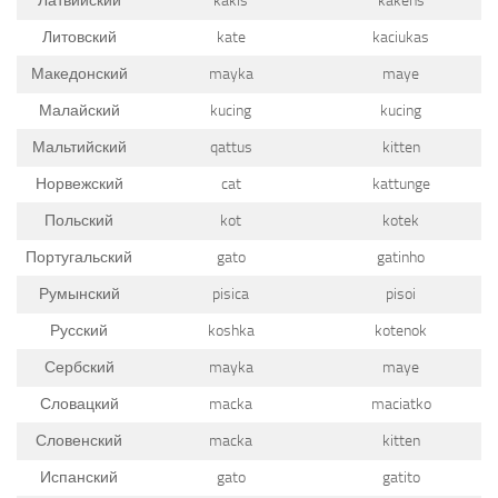
Латвийский
kakis
kakens
Литовский
kate
kaciukas
Македонский
mayka
maye
Малайский
kucing
kucing
Мальтийский
qattus
kitten
Норвежский
cat
kattunge
Польский
kot
kotek
Португальский
gato
gatinho
Румынский
pisica
pisoi
Русский
koshka
kotenok
Сербский
mayka
maye
Словацкий
macka
maciatko
Словенский
macka
kitten
Испанский
gato
gatito