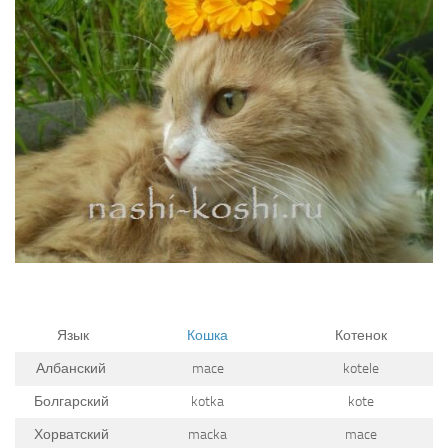
Язык
Кошка
Котенок
Албанский
mace
kotele
Болгарский
kotka
kote
Хорватский
macka
mace