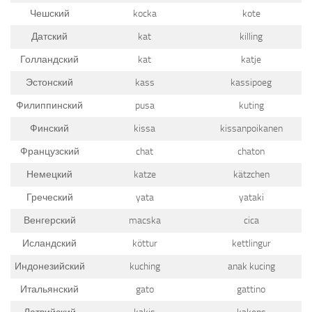
Чешский
kocka
kote
Датский
kat
killing
Голландский
kat
katje
Эстонский
kass
kassipoeg
Филиппинский
pusa
kuting
Финский
kissa
kissanpoikanen
Французский
chat
chaton
Немецкий
katze
kätzchen
Греческий
yata
yataki
Венгерский
macska
cica
Исландский
köttur
kettlingur
Индонезийский
kuching
anak kucing
Итальянский
gato
gattino