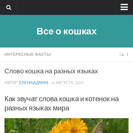
Главная
Все о кошках
Обратная связь
Клички
Быстрый поиск
ИНТЕРЕСНЫЕ ФАКТЫ
1
Породы кошек — алфавитный указатель
Слово кошка на разных языках
Реклама
АВТОР:
ЕЛЕНА(АДМИН)
· 14 АВГУСТА, 2023
Полезное
Как звучат слова кошка и котенок на
разных языках мира