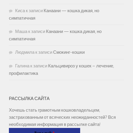
Киса
к записи
Канаани — кошка дикая, но
симпатичная
Маша
к записи
Канаани — кошка дикая, но
симпатичная
Людмила
к записи
Смокинг-кошки
Галина
к записи
Кальцивироз у кошек – лечение,
профилактика
РАССЫЛКА САЙТА
Хочешь стать грамотным кошковладельцем,
застрахованным от всяческих неожиданностей? Вся
необходимая информация в рассылке сайта!
Ваш e-mail:
*