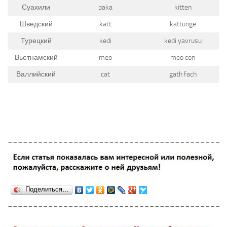
Суахили
paka
kitten
Шведский
katt
kattunge
Турецкий
kedi
kedi yavrusu
Вьетнамский
meo
meo con
Валлийский
cat
gath fach
___________________________________________
Поделиться…
___________________________________________