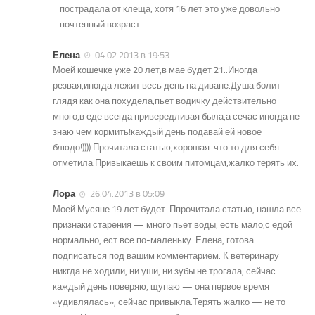
пострадала от клеща, хотя 16 лет это уже довольно
почтенный возраст.
Елена
04.02.2013 в 19:53
Моей кошечке уже 20 лет,в мае будет 21..Иногда
резвая,иногда лежит весь день на диване.Душа болит
глядя как она похудела,пьет водичку действительно
много,в еде всегда привередливая была,а сечас иногда не
знаю чем кормить!каждый день подавай ей новое
блюдо!)))).Прочитала статью,хорошая-что то для себя
отметила.Привыкаешь к своим питомцам,жалко терять их.
Лора
26.04.2013 в 05:09
Моей Мусяне 19 лет будет. Ппрочитала статью, нашла все
признаки старения — много пьет воды, есть мало,с едой
нормально, ест все по-маленьку. Елена, готова
подписаться под вашим комментарием. К ветеринару
никгда не ходили, ни уши, ни зубы не трогала, сейчас
каждый день поверяю, щупаю — она первое время
«удивлялась», сейчас привыкла.Терять жалко — не то