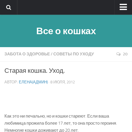
Главная
Все о кошках
Обратная связь
Клички
Быстрый поиск
ЗАБОТА О ЗДОРОВЬЕ
/
СОВЕТЫ ПО УХОДУ
20
Породы кошек — алфавитный указатель
Старая кошка. Уход.
Реклама
АВТОР:
ЕЛЕНА(АДМИН)
· 8 ИЮЛЯ, 2012
Полезное
Как это ни печально, но и кошки стареют. Если ваша
любимица прожила более 17 лет, то она просто героиня.
Немногие кошки доживают до 20 лет.