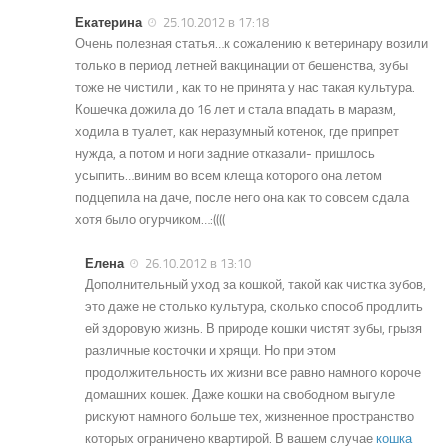
Екатерина
25.10.2012 в 17:18
Очень полезная статья…к сожалению к ветеринару возили
только в период летней вакцинации от бешенства, зубы
тоже не чистили , как то не принята у нас такая культура.
Кошечка дожила до 16 лет и стала впадать в маразм,
ходила в туалет, как неразумный котенок, где припрет
нужда, а потом и ноги задние отказали- пришлось
усыпить…виним во всем клеща которого она летом
подцепила на даче, после него она как то совсем сдала
хотя было огурчиком…:((((
Елена
26.10.2012 в 13:10
Дополнительный уход за кошкой, такой как чистка зубов,
это даже не столько культура, сколько способ продлить
ей здоровую жизнь. В природе кошки чистят зубы, грызя
различные косточки и хрящи. Но при этом
продолжительность их жизни все равно намного короче
домашних кошек. Даже кошки на свободном выгуле
рискуют намного больше тех, жизненное пространство
которых ограничено квартирой. В вашем случае
кошка