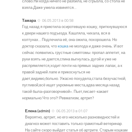
слово.Ни когда ничего не разбила, не сгрызла, со стола не
взяла.Даже умела извинятся…
Тамара
06.05.2013 в 00:58
Год назад я приютила осиротевшую кошку, приткнувшуюся
к двери нашего подъезда. Кашляла, чихала, вся в
колтунах… Подлечила её, она ожила, похорошела. Но
доктор сказала, что
кошка
не молода и даже очень. И вот
сейчас появились грустные симптомы: пропал аппетит, на
руки взять не дается,спина выгнулась дугой и уже не
распрямляется,ходит почти на прямых задних лапах, а к
правой задней лапе и прикоснуться не
дает,видимо,больно. Ужасно похудела,стала безучастной,
пугливой,всё ищет укромные места,адва месяца назад
такой была»разговорчивой». Пьет,писает-какает
нормально.Что это?! Ревматизм, артрит?
Елена (admin)
06.05.2013 в 01:07
Вероятно, артрит, но его несколько разновидностей и
диагноз может поставить только грамотный ветеринар.
На сайте скоро выйдет статья об артрите. Старым кошкам