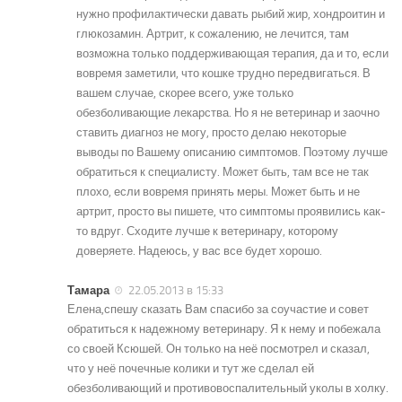
нужно профилактически давать рыбий жир, хондроитин и
глюкозамин. Артрит, к сожалению, не лечится, там
возможна только поддерживающая терапия, да и то, если
вовремя заметили, что кошке трудно передвигаться. В
вашем случае, скорее всего, уже только
обезболивающие лекарства. Но я не ветеринар и заочно
ставить диагноз не могу, просто делаю некоторые
выводы по Вашему описанию симптомов. Поэтому лучше
обратиться к специалисту. Может быть, там все не так
плохо, если вовремя принять меры. Может быть и не
артрит, просто вы пишете, что симптомы проявились как-
то вдруг. Сходите лучше к ветеринару, которому
доверяете. Надеюсь, у вас все будет хорошо.
Тамара
22.05.2013 в 15:33
Елена,спешу сказать Вам спасибо за соучастие и совет
обратиться к надежному ветеринару. Я к нему и побежала
со своей Ксюшей. Он только на неё посмотрел и сказал,
что у неё почечные колики и тут же сделал ей
обезболивающий и противовоспалительный уколы в холку.