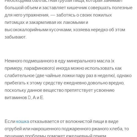
Необходима балластная грубая пища, которая занимает
большой объем и заставляет кишечник совершать полезные
для него упражнения, — заботясь о своих пожилых
питомцах и закармливая их лакомыми и
высококалорийными кусочками, хозяева нередко об этом
забывают.
Немного подмешанного в еду минерального масла (к
примеру, парафинового) иногда можно использовать как
слабительное (две чайные ложки пару раз в неделю), однако
прибегать к этому средству ежедневно довольно вредно,
поскольку данное вещество препятствует усвоению
витаминов D, А и Е.
Если
кошка
отказывается от волокнистой пищи в виде
отрубей или накрошенного поджаренного ржаного хлеба, то
решению проблемы поможет ежедневный прием