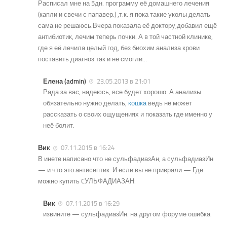
Расписал мне на 5дн. программу её домашнего лечения
(капли и свечи с папавер.) ,т.к. я пока такие уколы делать
сама не решаюсь.Вчера показала её доктору,добавил ещё
антибиотик, лечим теперь почки. А в той частной клинике,
где я её лечила целый год, без биохим.анализа крови
поставить диагноз так и не смогли…
Елена (admin)
23.05.2013 в 21:01
Рада за вас, надеюсь, все будет хорошо. А анализы
обязательно нужно делать,
кошка
ведь не может
рассказать о своих ощущениях и показать где именно у
неё болит.
Вик
07.11.2015 в 16:24
В инете написано что не сульфадиазАн, а сульфадиазИн
— и что это антисептик. И если вы не приврали — Где
можно купить CУЛЬФАДИАЗАН.
Вик
07.11.2015 в 16:29
извините — сульфадиазИн. на другом форуме ошибка.