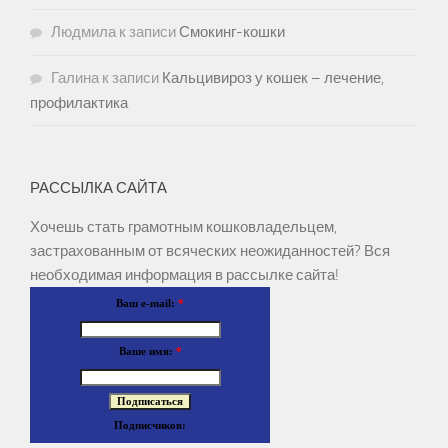
Людмила
к записи
Смокинг-кошки
Галина
к записи
Кальцивироз у кошек – лечение,
профилактика
РАССЫЛКА САЙТА
Хочешь стать грамотным кошковладельцем,
застрахованным от всяческих неожиданностей? Вся
необходимая информация в рассылке сайта!
Ваш e-mail:
*
Ваше имя:
*
Подписчиков: