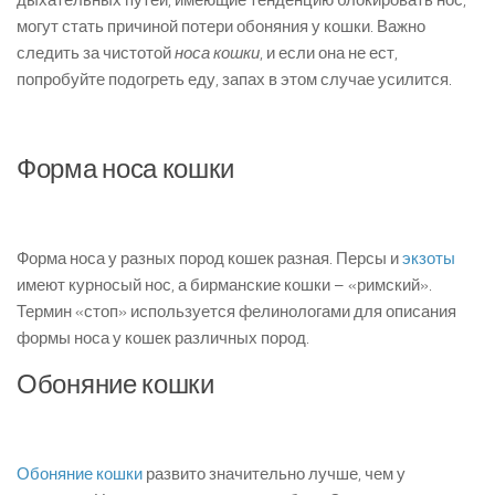
дыхательных путей, имеющие тенденцию блокировать нос,
могут стать причиной потери обоняния у кошки. Важно
следить за чистотой
носа кошки
, и если она не ест,
попробуйте подогреть еду, запах в этом случае усилится.
Форма носа кошки
Форма носа у разных пород кошек разная. Персы и
экзоты
имеют курносый нос, а бирманские кошки – «римский».
Термин «стоп» используется фелинологами для описания
формы носа у кошек различных пород.
Обоняние кошки
Обоняние кошки
развито значительно лучше, чем у