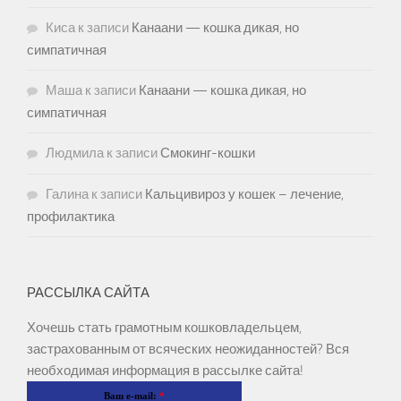
Киса
к записи
Канаани — кошка дикая, но
симпатичная
Маша
к записи
Канаани — кошка дикая, но
симпатичная
Людмила
к записи
Смокинг-кошки
Галина
к записи
Кальцивироз у кошек – лечение,
профилактика
РАССЫЛКА САЙТА
Хочешь стать грамотным кошковладельцем,
застрахованным от всяческих неожиданностей? Вся
необходимая информация в рассылке сайта!
Ваш e-mail:
*