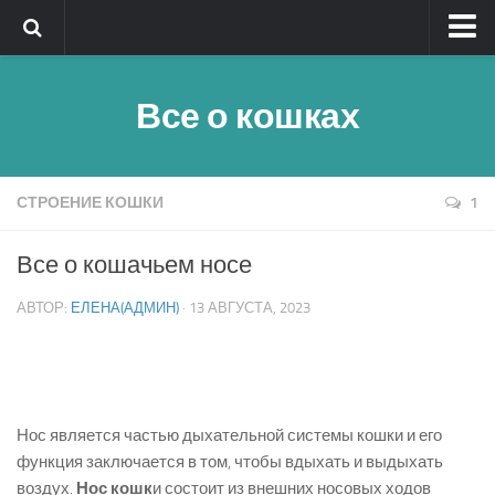
Главная
Все о кошках
Обратная связь
Клички
Быстрый поиск
СТРОЕНИЕ КОШКИ
1
Породы кошек — алфавитный указатель
Все о кошачьем носе
Реклама
АВТОР:
ЕЛЕНА(АДМИН)
· 13 АВГУСТА, 2023
Полезное
Нос является частью дыхательной системы кошки и его
функция заключается в том, чтобы вдыхать и выдыхать
воздух.
Нос кошк
и состоит из внешних носовых ходов